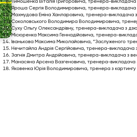
Тимошенка Віталія Григоровича, тренера-виклад
Яроша Сергія Володимировича, тренера-викладач
Махмудова Еміна Ханларовича, тренера-викладача 
Соколовського Володимира Володимировича, тренер
Суху Ольгу Олександрівну, тренера-викладача з д
Місюренка Максима Геннадійовича, тренера-виклад
Іванькова Максима Миколайовича, “Заслуженого тре
Нечитайла Андрія Сергійовича, тренера-викладача
Загнія Дмитра Андрійовича, тренера-викладача 
Манасяна Арсена Вазгеновича, тренера-викладач
Яковенка Юрія Володимировича, тренера з картингу