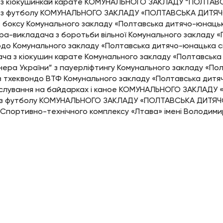
ача з кіокушинкай карате КОМУНАЛЬНОГО ЗАКЛАДУ “ПОЛ
а з футболу КОМУНАЛЬНОГО ЗАКЛАДУ «ПОЛТАВСЬКА ДИТЯ
з боксу Комунального закладу «Полтавська дитячо-юнац
а-викладача з боротьби вільної Комунального закладу 
зюдо Комунального закладу «Полтавська дитячо-юнацька 
ача з кіокушин карате Комунального закладу «Полтавськ
нера України” з пауерліфтингу Комунального закладу «П
 з тхеквондо ВТФ Комунального закладу «Полтавська дит
з веслування на байдарках і каное КОМУНАЛЬНОГО ЗАКЛ
а з футболу КОМУНАЛЬНОГО ЗАКЛАДУ «ПОЛТАВСЬКА ДИТЯЧ
 Спортивно-технічного комплексу «Лтава» імені Володим