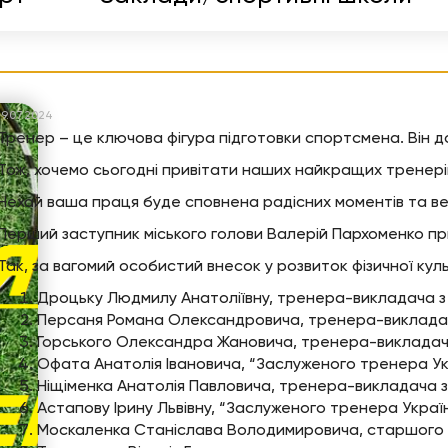
19.07.2024
Тренер – це ключова фігура підготовки спортсмена. Він доп
Тож, хочемо сьогодні привітати наших найкращих тренерів
Нехай ваша праця буде сповнена радісних моментів та вел
Перший заступник міського голови Валерій Пархоменко при
Так, за вагомий особистий внесок у розвиток фізичної ку
Дроцьку Людмилу Анатоліївну, тренера-викладач
Персаня Романа Олександровича, тренера-виклад
Горського Олександра Жановича, тренера-виклад
Офата Анатолія Івановича, “Заслуженого тренера Ук
Ніщіменка Анатолія Павловича, тренера-викладача з
Астапову Ірину Львівну, “Заслуженого тренера У
Москаленка Станіслава Володимировича, старшо