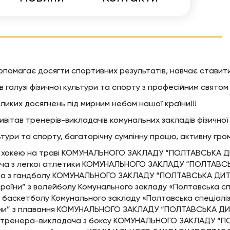
омагає досягти спортивних результатів, навчає ставити ці
 галузі фізичної культури та спорту з професійним святом
иких досягнень під мирним небом нашої країни!!!
вітав тренерів-викладачів комунальних закладів фізичної
льтури та спорту, багаторічну сумлінну працю, активну гр
а з хокею на траві КОМУНАЛЬНОГО ЗАКЛАДУ “ПОЛТАВСЬК
ача з легкої атлетики КОМУНАЛЬНОГО ЗАКЛАДУ “ПОЛТА
ача з гандболу КОМУНАЛЬНОГО ЗАКЛАДУ “ПОЛТАВСЬКА Д
раїни” з волейболу Комунального закладу «Полтавська с
 баскетболу Комунального закладу «Полтавська спеціалі
країни” з плавання КОМУНАЛЬНОГО ЗАКЛАДУ “ПОЛТАВСЬКА
го тренера-викладача з боксу КОМУНАЛЬНОГО ЗАКЛАДУ