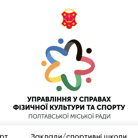
рт
Заклади/спортивні школи