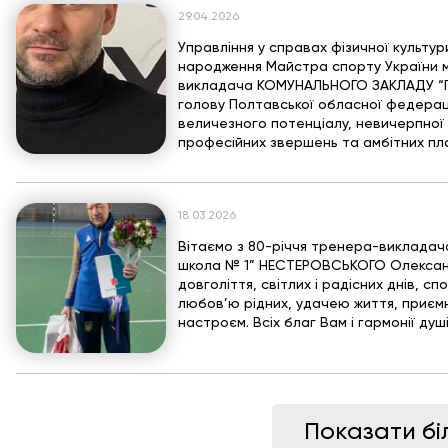
29.04.2026
Управління у справах фізичної культур
народження Майстра спорту України м
викладача КОМУНАЛЬНОГО ЗАКЛАДУ 
голову Полтавської обласної федерац
величезного потенціалу, невичерпної е
професійних звершень та амбітних план
18.03.2026
Вітаємо з 80-річчя тренера-викладач
школа № 1” НЕСТЕРОВСЬКОГО Олександ
довголіття, світлих і радісних днів, сп
любов’ю рідних, удачею життя, приєм
настроєм. Всіх благ Вам і гармонії душі!
Показати бі