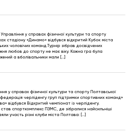
 Управління у справах фізичної культури та спорту
ках стадіону «Динамо» відбувся відкритий Кубок міста
ких чоловічих команд.Турнір зібрав досвідчених
жня любов до спорту не має віку. Кожна гра була
жений а вболівальники мали […]
ння у справах фізичної культури та спорту Полтавської
 федерація черліденгу груп підтримки спортивних команд»
а» відбувся Відкритий чемпіонат із черліденгу.
став спорткомплекс ПЗМС, де зібралися найсильніші
яли участь різні клуби міста Полтава: […]