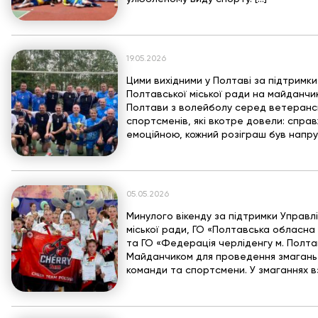
19.05.2026
Цими вихідними у Полтаві за підтримки
Полтавської міської ради на майданчи
Полтави з волейболу серед ветерансь
спортсменів, які вкотре довели: справ
емоційною, кожний розіграш був напру
05.05.2026
Минулого вікенду за підтримки Управлі
міської ради, ГО «Полтавська обласна
та ГО «Федерація черліденгу м. Полтав
Майданчиком для проведення змагань 
команди та спортсмени. У змаганнях вз