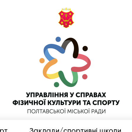
рт
Заклади/спортивні школи