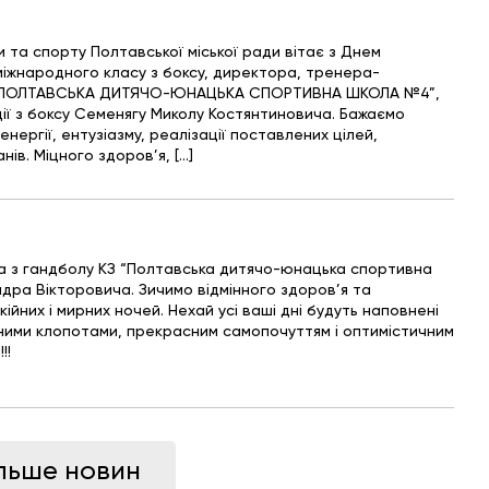
и та спорту Полтавської міської ради вітає з Днем
іжнародного класу з боксу, директора, тренера-
“ПОЛТАВСЬКА ДИТЯЧО-ЮНАЦЬКА СПОРТИВНА ШКОЛА №4”,
ії з боксу Семенягу Миколу Костянтиновича. Бажаємо
нергії, ентузіазму, реалізації поставлених цілей,
ів. Міцного здоров’я, […]
а з гандболу КЗ “Полтавська дитячо-юнацька спортивна
ра Вікторовича. Зичимо відмінного здоров’я та
окійних і мирних ночей. Нехай усі ваші дні будуть наповнені
ними клопотами, прекрасним самопочуттям і оптимістичним
!!
льше новин