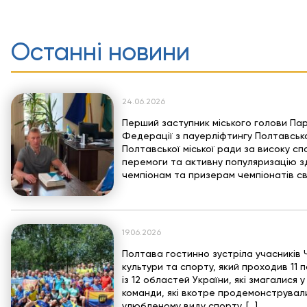
Останні новини
24.06.2026
Перший заступник міського голови Па
Федерації з пауерліфтингу Полтавсько
Полтавської міської ради за високу с
перемоги та активну популяризацію з
чемпіонам та призерам чемпіонатів сві
19.06.2026
Полтава гостинно зустріла учасників 
культури та спорту, який проходив 11 
із 12 областей України, які змагалися 
команди, які вкотре продемонстрували
улюбленому виду спорту. […]