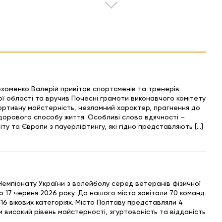
рхоменко Валерій привітав спортсменів та тренерів
ї області та вручив Почесні грамоти виконавчого комітету
портивну майстерність, незламний характер, прагнення до
дорового способу життя. Особливі слова вдячності –
ту та Європи з пауерліфтингу, які гідно представляють […]
Чемпіонату України з волейболу серед ветеранів фізичної
по 17 червня 2026 року. До нашого міста завітали 70 команд
у 16 вікових категоріях. Місто Полтаву представляли 4
 високий рівень майстерності, згуртованість та відданість